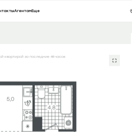
ки, 65
Зак
нтакты
Агентам
Еще
Студия 31.18 м²
Сезоны
7355000.00
RUB
ой квартирой за последние 48 часов