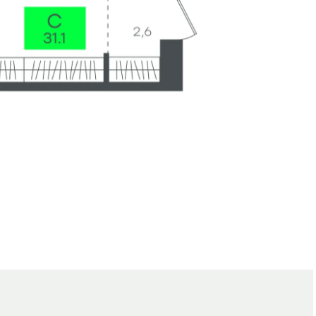
е
Генплан
Вид из окна