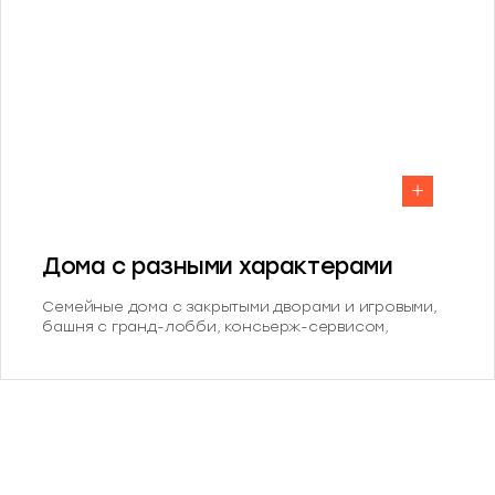
Дома с разными характерами
Семейные дома с закрытыми дворами и игровыми,
башня с гранд-лобби, консьерж-сервисом,
кофейней и коворкингом. Урбан-виллы у леса
формируют разнообразную и сбалансированную
среду для жизни.