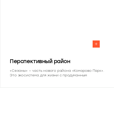
Перспективный район
«Сезоны» — часть нового района «Комарово Парк».
Это экосистема для жизни с продуманным
наполнением. В шаговой доступности детский сад,
школа, парк с банным комплексом и
многофункциональный кластер.