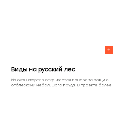
Виды на русский лес
Из окон квартир открывается панорама рощи с
отблесками небольшого пруда. В проекте более
40% видовых квартир, а 32% смотрят прямо на лес.