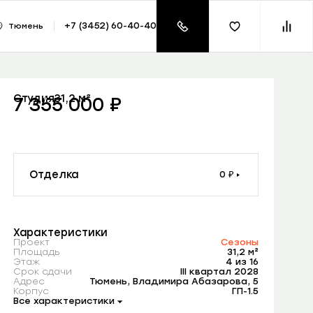
азать консультацию
+7 (3452) 60-40-40
Тюмень
₽
Студия
31,2 м²
7 355 000
Квартира + паркинг = Кладовая в подарок
Первый взнос 0% + ремонт в подарок
Отделка
0 ₽
Характеристики
Проект
Сезоны
Площадь
31,2 м²
Этаж
4 из 16
Срок сдачи
III квартал 2028
Адрес
Тюмень, Владимира Абазарова, 5
Корпус
ГП-1.5
Все характеристики