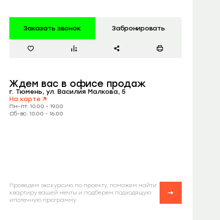
Заказать звонок
Забронировать
Ждем вас
в офисе продаж
г. Тюмень, ул. Василия Малкова, 5
На карте
Пн-пт: 10.00 - 19.00
Сб-вс: 10.00 - 16.00
Проведем экскурсию по проекту, поможем найти
квартиру вашей мечты и подберем подходящую
ипотечную программу