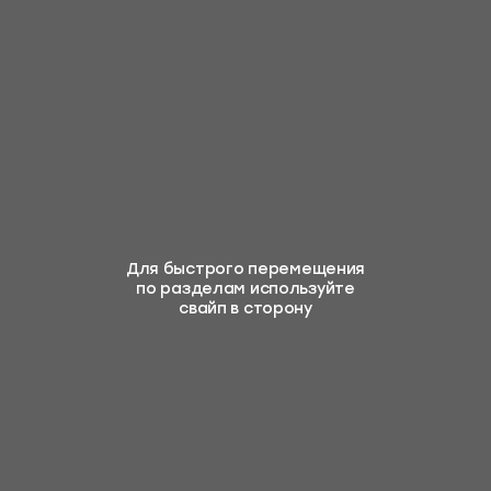
Контакты
Заказать консультацию
Агентам
Покупателям
Отзывы
Для быстрого перемещения
по разделам используйте
Компания
свайп в сторону
Партнерам
Подписывайтесь