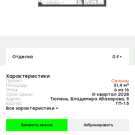
Контакты
Заказать консультацию
Агентам
Покупателям
Планировка
На этаже
Генплан
Вид из окна
Отделка
0 ₽
Отзывы
Характеристики
Проект
Сезоны
Компания
Площадь
31,4 м²
Этаж
6 из 16
Срок сдачи
III квартал 2028
Адрес
Тюмень, Владимира Абазарова, 5
Корпус
ГП-1.5
Партнерам
Все характеристики
Заказать звонок
Забронировать
Подписывайтесь