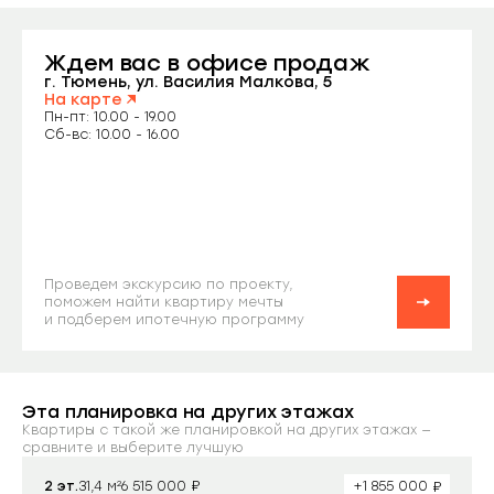
Ждем вас
в офисе продаж
Заказать звонок
г. Тюмень, ул. Василия Малкова, 5
На карте
Пн-пт: 10.00 - 19.00
Сб-вс: 10.00 - 16.00
Проведем экскурсию по проекту,
поможем найти квартиру мечты
и подберем ипотечную программу
Эта планировка на других этажах
Квартиры с такой же планировкой на других этажах —
сравните и выберите лучшую
₽
₽
2 эт.
31,4 м²
+1 855 000
6 515 000