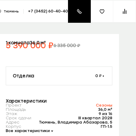
азать консультацию
+7 (3452) 60-40-40
Тюмень
₽
1 комната
36,0 м²
5 390 000
₽
6 335 000
₽
Лучшая цена
Скидка -945 000
Квартира + паркинг = Кладовая в подарок
Отделка
0 ₽
Готовый ремонт
899 500 ₽
Характеристики
Проект
Сезоны
Площадь
36,0 м²
Этаж
9 из 16
Срок сдачи
III квартал 2028
Адрес
Тюмень, Владимира Абазарова, 5
Корпус
ГП-1.5
Все характеристики