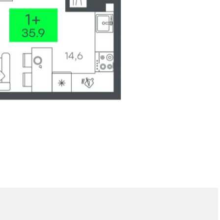
е
Генплан
Вид из окна