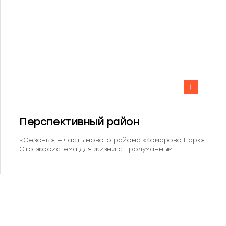
Перспективный район
«Сезоны» — часть нового района «Комарово Парк».
Это экосистема для жизни с продуманным
наполнением. В шаговой доступности детский сад,
школа, парк с банным комплексом и
многофункциональный кластер.