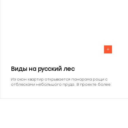
Виды на русский лес
Из окон квартир открывается панорама рощи с
отблесками небольшого пруда. В проекте более
40% видовых квартир, а 32% смотрят прямо на лес.