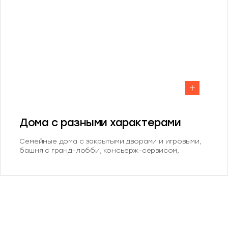
Дома с разными характерами
Семейные дома с закрытыми дворами и игровыми,
башня с гранд-лобби, консьерж-сервисом,
кофейней и коворкингом. Урбан-виллы у леса
формируют разнообразную и сбалансированную
среду для жизни.