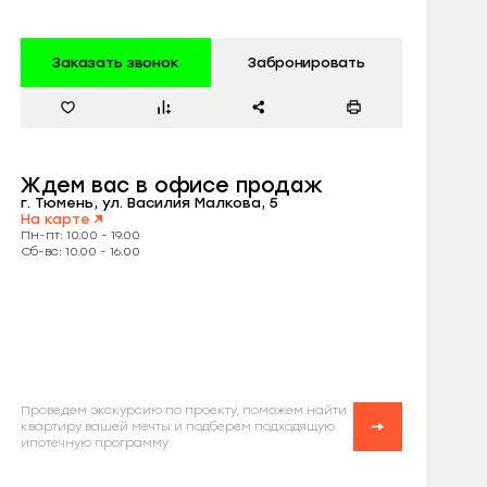
Заказать звонок
Забронировать
Ждем вас
в офисе продаж
г. Тюмень, ул. Василия Малкова, 5
На карте
Пн-пт: 10.00 - 19.00
Сб-вс: 10.00 - 16.00
Проведем экскурсию по проекту, поможем найти
квартиру вашей мечты и подберем подходящую
ипотечную программу