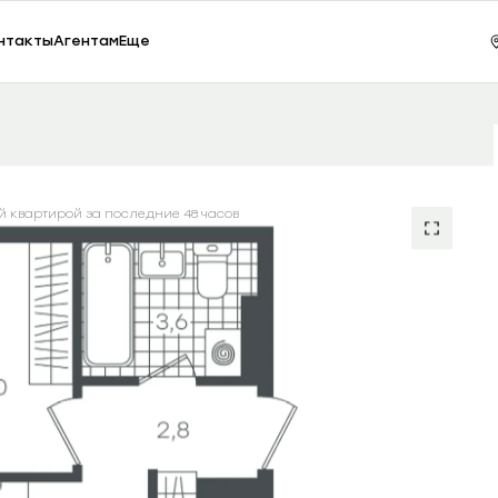
ки, 65
Зак
нтакты
Агентам
Еще
1-комнатная 35.98 м²
Сезоны
5390000.00
RUB
й квартирой за последние 48 часов