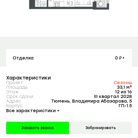
Контакты
Заказать консультацию
Агентам
Покупателям
Планировка
На этаже
Генплан
Вид из окна
Отделка
0 ₽
Отзывы
Характеристики
Проект
Сезоны
Компания
Площадь
33,1 м²
Этаж
12 из 16
Срок сдачи
III квартал 2028
Адрес
Тюмень, Владимира Абазарова, 5
Корпус
ГП-1.5
Партнерам
Все характеристики
Заказать звонок
Забронировать
Подписывайтесь