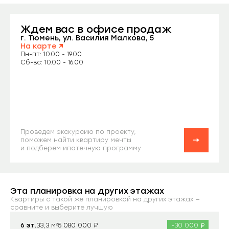
Ждем вас
в офисе продаж
Заказать звонок
г. Тюмень, ул. Василия Малкова, 5
На карте
Пн-пт: 10.00 - 19.00
Сб-вс: 10.00 - 16.00
Проведем экскурсию по проекту,
поможем найти квартиру мечты
и подберем ипотечную программу
Эта планировка на других этажах
Квартиры с такой же планировкой на других этажах —
сравните и выберите лучшую
₽
₽
6 эт.
33,3 м²
-30 000
5 080 000