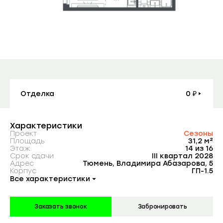
Контакты
Заказать консультацию
Агентам
Покупателям
Планировка
На этаже
Генплан
Вид из окна
Отделка
0 ₽
Отзывы
Характеристики
Проект
Сезоны
Компания
Площадь
31,2 м²
Этаж
14 из 16
Срок сдачи
III квартал 2028
Адрес
Тюмень, Владимира Абазарова, 5
Корпус
ГП-1.5
Партнерам
Все характеристики
Заказать звонок
Забронировать
Подписывайтесь