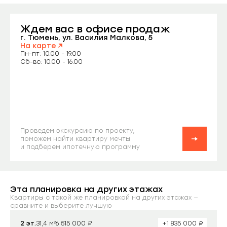
Ждем вас
в офисе продаж
Заказать звонок
г. Тюмень, ул. Василия Малкова, 5
На карте
Пн-пт: 10.00 - 19.00
Сб-вс: 10.00 - 16.00
Проведем экскурсию по проекту,
поможем найти квартиру мечты
и подберем ипотечную программу
Эта планировка на других этажах
Квартиры с такой же планировкой на других этажах —
сравните и выберите лучшую
₽
₽
2 эт.
31,4 м²
+1 835 000
6 515 000