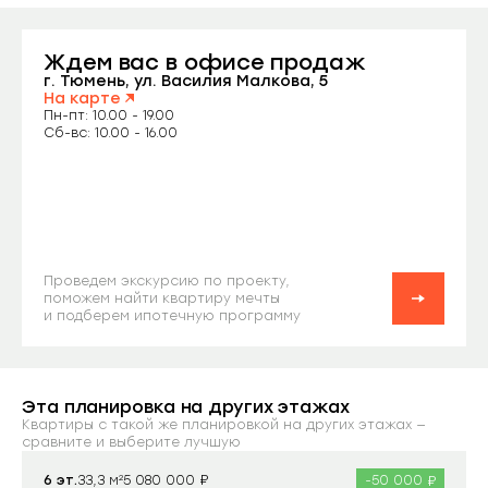
Ждем вас
в офисе продаж
Заказать звонок
г. Тюмень, ул. Василия Малкова, 5
На карте
Пн-пт: 10.00 - 19.00
Сб-вс: 10.00 - 16.00
Проведем экскурсию по проекту,
поможем найти квартиру мечты
и подберем ипотечную программу
Эта планировка на других этажах
Квартиры с такой же планировкой на других этажах —
сравните и выберите лучшую
₽
₽
6 эт.
33,3 м²
-50 000
5 080 000