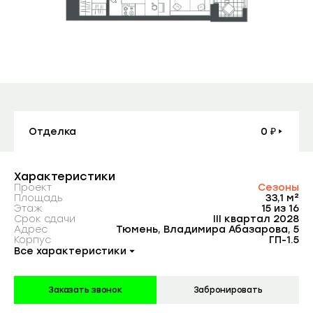
Контакты
Заказать консультацию
Агентам
Покупателям
Планировка
На этаже
Генплан
Вид из окна
Отделка
0 ₽
Отзывы
Характеристики
Проект
Сезоны
Компания
Площадь
33,1 м²
Этаж
15 из 16
Срок сдачи
III квартал 2028
Адрес
Тюмень, Владимира Абазарова, 5
Корпус
ГП-1.5
Партнерам
Все характеристики
Заказать звонок
Забронировать
Подписывайтесь