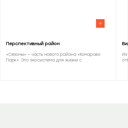
Перспективный район
Ви
«Сезоны» — часть нового района «Комарово
Из
Парк». Это экосистема для жизни с
от
продуманным наполнением. В шаговой
40
доступности детский сад, школа, парк с банным
ле
комплексом и многофункциональный кластер.