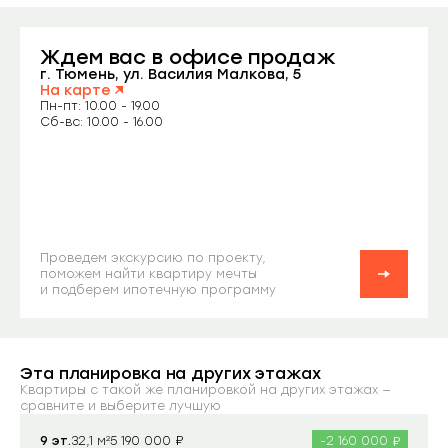
Ждем вас
в офисе продаж
Заказать звонок
г. Тюмень, ул. Василия Малкова, 5
На карте
Пн-пт: 10.00 - 19.00
Сб-вс: 10.00 - 16.00
Проведем экскурсию по проекту,
поможем найти квартиру мечты
и подберем ипотечную программу
Эта планировка на других этажах
Квартиры с такой же планировкой на других этажах —
сравните и выберите лучшую
₽
₽
9 эт.
32,1 м²
-2 160 000
5 190 000