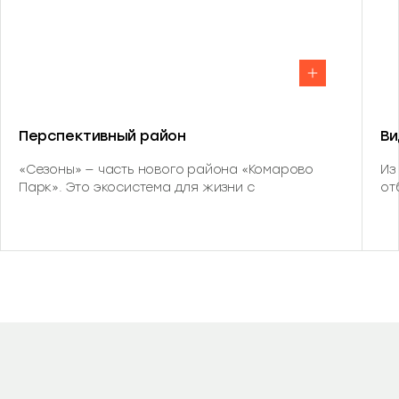
Перспективный район
Ви
«Сезоны» — часть нового района «Комарово
Из
Парк». Это экосистема для жизни с
от
продуманным наполнением. В шаговой
40
доступности детский сад, школа, парк с банным
ле
комплексом и многофункциональный кластер.