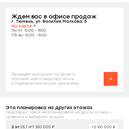
Ждем вас
в офисе продаж
Заказать звонок
г. Тюмень, ул. Василия Малкова, 5
На карте
Пн-пт: 10.00 - 19.00
Сб-вс: 10.00 - 16.00
Проведем экскурсию по проекту,
поможем найти квартиру мечты
и подберем ипотечную программу
Эта планировка на других этажах
Квартиры с такой же планировкой на других этажах —
сравните и выберите лучшую
₽
₽
2 эт.
55,7 м²
+2 160 000
7 350 000