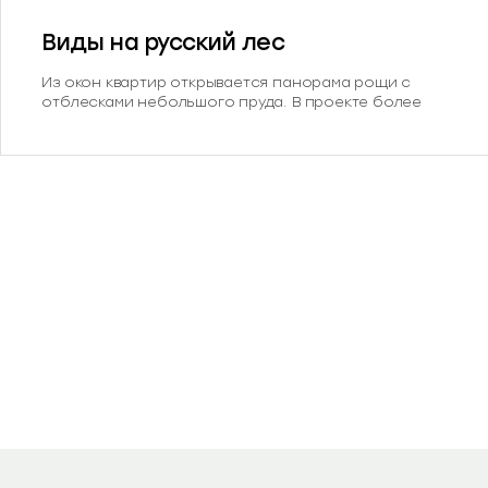
Виды на русский лес
Из окон квартир открывается панорама рощи с
отблесками небольшого пруда. В проекте более
40% видовых квартир, а 32% смотрят прямо на лес.