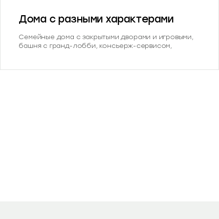
Дома с разными характерами
Семейные дома с закрытыми дворами и игровыми,
башня с гранд-лобби, консьерж-сервисом,
кофейней и коворкингом. Урбан-виллы у леса
формируют разнообразную и сбалансированную
среду для жизни.