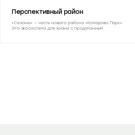
Перспективный район
«Сезоны» — часть нового района «Комарово Парк».
Это экосистема для жизни с продуманным
наполнением. В шаговой доступности детский сад,
школа, парк с банным комплексом и
многофункциональный кластер.