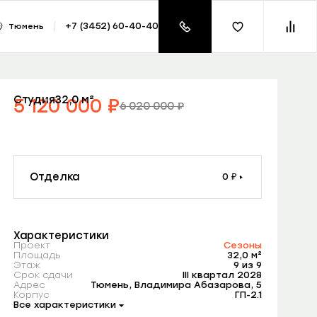
азать консультацию
+7 (3452) 60-40-40
Тюмень
₽
Студия
32,0 м²
5 120 000
₽
6 020 000
₽
Лучшая цена
Скидка -900 000
Квартира + паркинг = Кладовая в подарок
Отделка
0 ₽
Готовый ремонт
800 000 ₽
Характеристики
Проект
Сезоны
Площадь
32,0 м²
Этаж
9 из 9
Срок сдачи
III квартал 2028
Адрес
Тюмень, Владимира Абазарова, 5
Корпус
ГП-2.1
Все характеристики