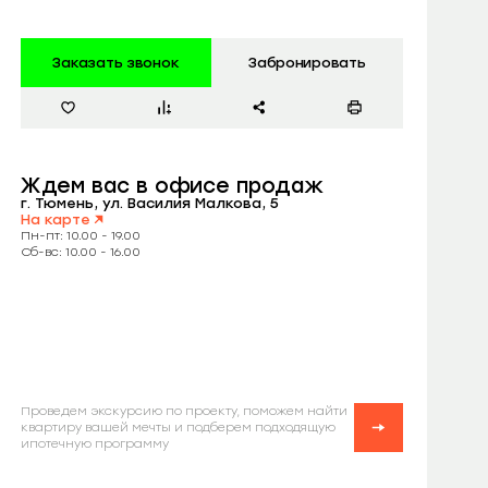
Заказать звонок
Забронировать
Ждем вас
в офисе продаж
г. Тюмень, ул. Василия Малкова, 5
На карте
Пн-пт: 10.00 - 19.00
Сб-вс: 10.00 - 16.00
Проведем экскурсию по проекту, поможем найти
квартиру вашей мечты и подберем подходящую
ипотечную программу