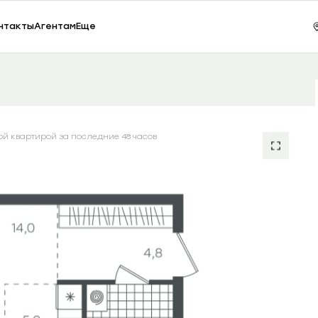
ки, 65
Зак
нтакты
Агентам
Еще
Студия 32.00 м²
Сезоны
5120000.00
RUB
ой квартирой за последние 48 часов