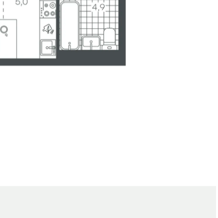
е
Генплан
Вид из окна