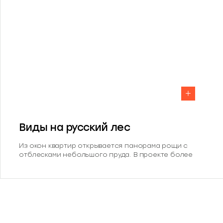
Виды на русский лес
Из окон квартир открывается панорама рощи с
отблесками небольшого пруда. В проекте более
40% видовых квартир, а 32% смотрят прямо на лес.