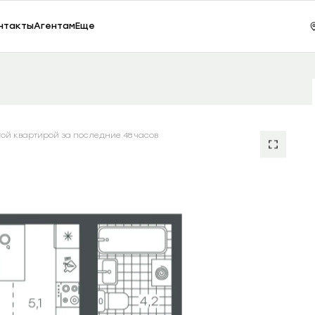
ки, 65
Зак
нтакты
Агентам
Еще
Студия 32.13 м²
Сезоны
4810000.00
RUB
ой квартирой за последние 48 часов