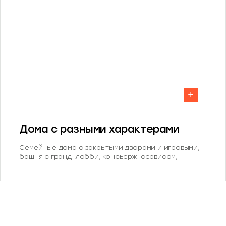
Дома с разными характерами
Семейные дома с закрытыми дворами и игровыми,
башня с гранд-лобби, консьерж-сервисом,
кофейней и коворкингом. Урбан-виллы у леса
формируют разнообразную и сбалансированную
среду для жизни.