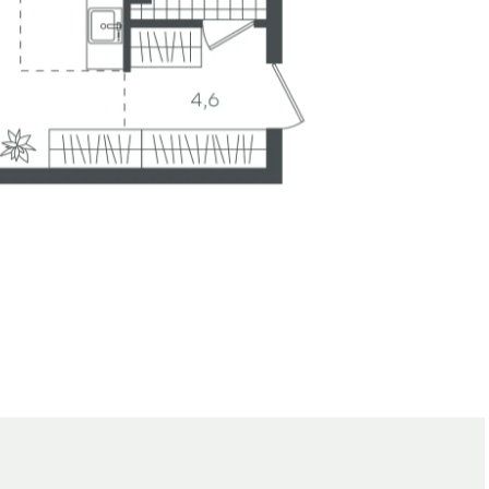
е
Генплан
Вид из окна