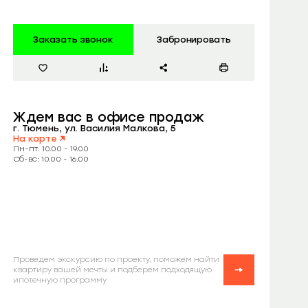
Заказать звонок
Забронировать
Ждем вас
в офисе продаж
г. Тюмень, ул. Василия Малкова, 5
На карте
Пн-пт: 10.00 - 19.00
Сб-вс: 10.00 - 16.00
Проведем экскурсию по проекту, поможем найти
квартиру вашей мечты и подберем подходящую
ипотечную программу