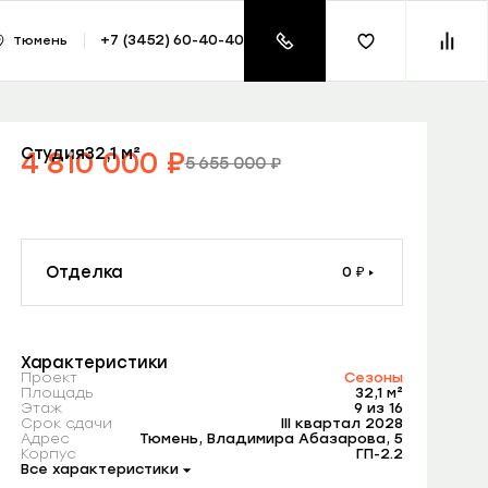
азать консультацию
+7 (3452) 60-40-40
Тюмень
₽
Студия
32,1 м²
4 810 000
₽
5 655 000
₽
Лучшая цена
Скидка -845 000
Квартира + паркинг = Кладовая в подарок
Отделка
0 ₽
Характеристики
Проект
Сезоны
Площадь
32,1 м²
Этаж
9 из 16
Срок сдачи
III квартал 2028
Адрес
Тюмень, Владимира Абазарова, 5
Корпус
ГП-2.2
Все характеристики