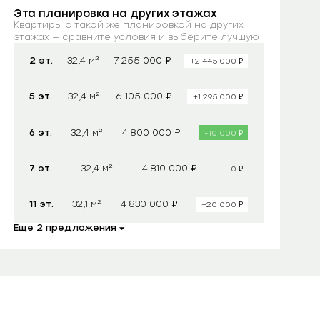
Эта планировка на других этажах
Квартиры с такой же планировкой на других
этажах — сравните условия и выберите лучшую
₽
2 эт.
32,4 м²
7 255 000
₽
+2 445 000
₽
5 эт.
32,4 м²
6 105 000
₽
+1 295 000
₽
6 эт.
32,4 м²
4 800 000
₽
-10 000
₽
7 эт.
32,4 м²
4 810 000
₽
0
₽
11 эт.
32,1 м²
4 830 000
₽
+20 000
Еще 2 предложения