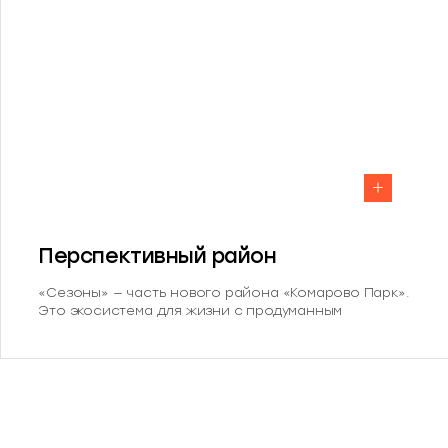
Перспективный район
«Сезоны» — часть нового района «Комарово Парк».
Это экосистема для жизни с продуманным
наполнением. В шаговой доступности детский сад,
школа, парк с банным комплексом и
многофункциональный кластер.