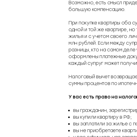
Возможно, есть смысл прид
большую компенсацию.
При покупке квартиры оба с
одной и той же квартире, но
жилья и с учетом своего лич
млн рублей. Если между суп
разницы, кто на самом деле
оформлены платежные докуме
каждый супруг может получит
Налоговый вычет возвращаетс
суммы процентов по ипотечн
У вас есть право на налого
вы гражданин, зарегистри
вы купили квартиру в РФ;
вы заплатили за жилье с п
вы не приобретаете кварти