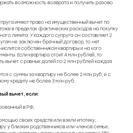
ержать возможность возврата и получить разово
упруга имеют право на имущественный вычет по
 тоже в пределах фактических расходов на покупку
ного лимита. У каждого супруга он составляет 2
ругам не заключен брачный договор, то нет
 числится собственником квартиры и на кого
нты. Если квартира стоит 4 млн рублей, то
ь вычет с равных долей по 2 млн рублей каждая.
я с суммы за квартиру не более 2 млн руб, и с
ому кредиту не более 3 млн руб.
вый вычет, если:
рованный в РФ;
омощью своих средств или взяли ипотеку;
ру у близких родственников или членов семьи;