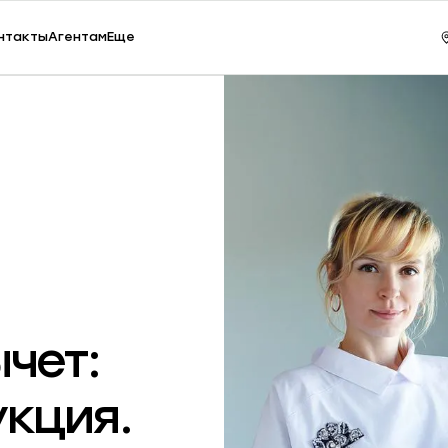
ки, 65
Зак
нтакты
Агентам
Еще
вый вычет можно получить при покупке квартиры и при погаш
е может достигать до 600 тысяч рублей.
налоговый вычет.
ших налогооблагаемых доходов. Так государство частично к
жду доходами и налоговым вычетом;
 если вы планируете в перспективе покупать квартиру боль
чет:
нный вычет по одной и той же квартире, но тоже в пределах 
укция.
: краткая инструкция.
2 млн руб, и с суммы процентов по ипотечному кредиту не бо