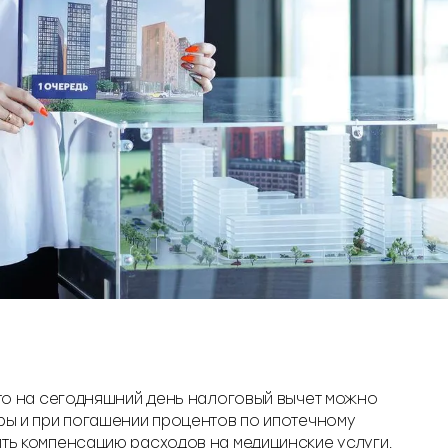
щью имущественного вычета не получится, потому что изнача
на стоимость квартиры.
ъекты, пока не будет исчерпан весь лимит.
 что на сегодняшний день налоговый вычет можно
иры и при погашении процентов по ипотечному
ить компенсацию расходов на медицинские услуги,