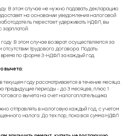
оду. В этом случае не нужно подавать декларацию
едоставят на основании уведомления налоговой
 работодатель перестает удерживать НДФЛ, вы
с зарплатой.
году. В этом случае возврат осуществляется за
 отсутствии трудового договора. Подать
время по форме 3-НДФЛ за каждый год.
о вычета:
 в текущем году рассматривается в течение месяца.
а предыдущие периоды - до 3 месяцев, плюс 1
логового вычета на счет налогоплательщика.
но отправлять в налоговую каждый год, с учетом
ащенного налога. До тех пор, пока вся сумма НДФЛ
вам закончить ремонт, купить недостающую