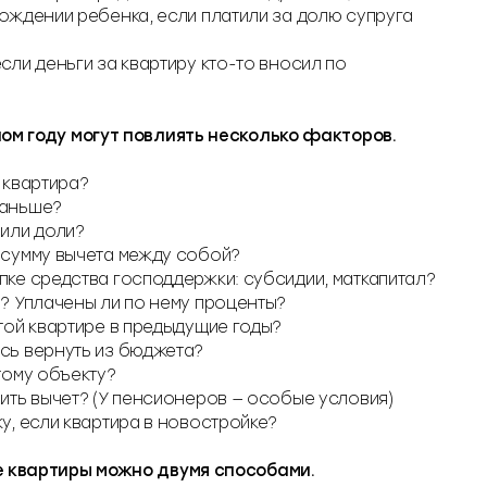
рождении ребенка, если платили за долю супруга
сли деньги за квартиру кто-то вносил по
ном году могут повлиять несколько факторов.
 квартира?
раньше?
 или доли?
 сумму вычета между собой?
пке средства господдержки: субсидии, маткапитал?
р? Уплачены ли по нему проценты?
той квартире в предыдущие годы?
сь вернуть из бюджета?
тому объекту?
вить вычет? (У пенсионеров — особые условия)
у, если квартира в новостройке?
е квартиры можно двумя способами.