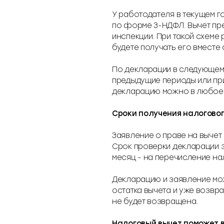
У работодателя в текущем г
по форме 3-НДФЛ. Вычет пр
инспекции. При такой схеме
будете получать его вместе 
По декларации в следующем 
предыдущие периоды или при
декларацию можно в любое 
Сроки получения налоговог
Заявление о праве на вычет
Срок проверки декларации з
месяц - на перечисление на
Декларацию и заявление мож
остатка вычета и уже возвр
не будет возвращена.
Налоговый вычет поможет 