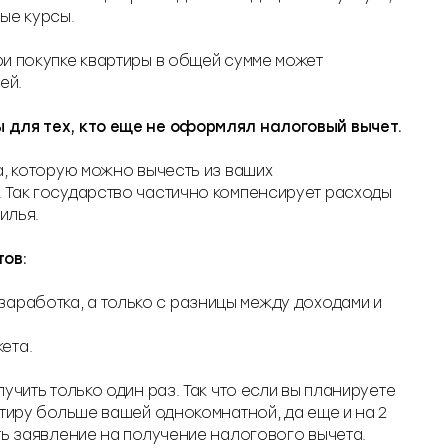
ые курсы.
и покупке квартиры в общей сумме может
ей.
для тех, кто еще не оформлял налоговый вычет.
а, которую можно вычесть из ваших
 Так государство частично компенсирует расходы
илья.
тов:
основании уведомления налоговой инспекции. При такой схем
заработка, а только с разницы между доходами и
трудового договора. Подать декларацию можно в любое врем
ета.
 периоды - до 3 месяцев, плюс 1 месяц - на перечисление н
учить только один раз. Так что если вы планируете
а. До тех пор, пока вся сумма НДФЛ не будет возвращена.
ртиру больше вашей однокомнатной, да еще и на 2
ть заявление на получение налогового вычета.
. А как вы использовали налоговый вычет?