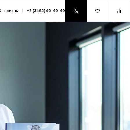
азать консультацию
+7 (3452) 60-40-40
Тюмень
ении процентов по ипотечному кредиту. Также можно получит
омпенсирует расходы граждан на приобретение жилья.
ше вашей однокомнатной, да еще и на 2 доли, не торопитесь
фактических расходов на покупку жилья и с учетом своего л
лее 3 млн руб.