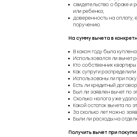
свидетельство о браке и 
или ребенка;
доверенность на оплату, е
поручению.
На сумму вычета в конкрет
В каком году была куплена
Использовался ли вычет 
Кто собственник квартиры
Как супруги распределили
Использованы ли при поку
Есть ли кредитный догово
Был ли заявлен вычет по э
Сколько налога уже удало
Какой остаток вычета по э
За сколько лет можно зая
Были ли расходы на отделк
Получить вычет при покупк