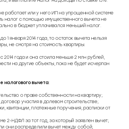
а, и вы платите налог на доходы по ставке 13%.
не работает или у него ИП на упрощенной системе
ть налог с помощью имущественного вычета не
чально в бюджет уплачивался меньший налог.
до 1 января 2014 года, то остаток вычета нельзя
ры, не смотря на стоимость квартиры.
с 2014 года и она стоила меньше 2 млн рублей,
ести на другие объекты, пока не будет исчерпан
 налогового вычета:
тельство о праве собственности на квартиру;
 договор участия в долевом строительстве;
и, квитанции, платежные поручения, расписки от
е 2-НДФЛ за тот год, за который заявлен вычет;
сли они распределили вычет между собой;