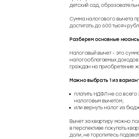
детский сад, образовательн
Сумма налогового вычета пр
достигать до 600 тысяч рубл
дии, маткапитал?
Разберем основные нюансы 
Налоговый вычет - это сумм
ые условия)
налогооблагаемых доходов.
граждан на приобретение ж
и.
Можно выбрать 1 из вариан
давать декларацию по форме 3-НДФЛ. Вычет предоставят на 
платить НДФЛ не со всего 
существляется за предыдущие периоды или при отсутствии 
налоговым вычетом;
или вернуть налог из бюдж
 в течение месяца. Срок проверки декларации за предыдущие
Вычет за квартиру можно пол
й год, с учетом остатка вычета и уже возвращенного налог
в перспективе покупать ква
доли, не торопитесь подава
достающую мебель, или закрыть часть ипотечного кредита