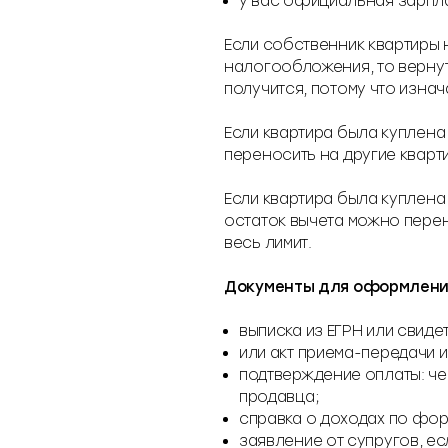
у вас официальная зарплат
Если собственник квартиры 
налогообложения, то верну
получится, потому что изна
Если квартира была куплена 
переносить на другие кварти
Если квартира была куплена 
остаток вычета можно перен
весь лимит.
Документы для оформление
выписка из ЕГРН или свиде
или акт приема-передачи и
подтверждение оплаты: чек
продавца;
справка о доходах по форм
заявление от супругов, е